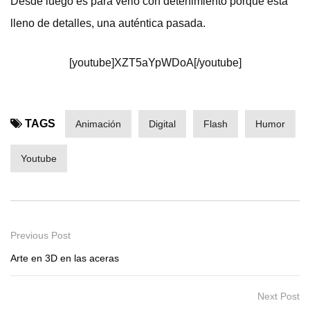
Desde luego es para verlo con detenimiento porque está
lleno de detalles, una auténtica pasada.
[youtube]XZT5aYpWDoA[/youtube]
TAGS
Animación
Digital
Flash
Humor
Youtube
Previous Post
Arte en 3D en las aceras
Next Post