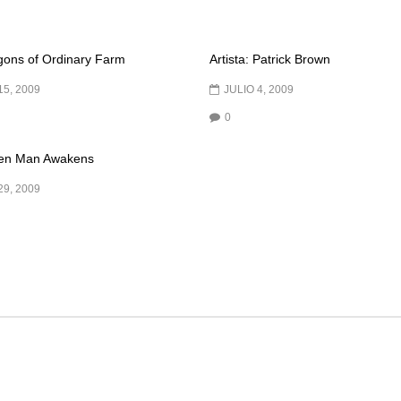
ons of Ordinary Farm
Artista: Patrick Brown
15, 2009
JULIO 4, 2009
0
en Man Awakens
9, 2009