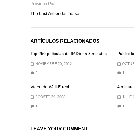
Previous Post
The Last Airbender Teaser
ARTÍCULOS RELACIONADOS
Top 250 películas de IMDb en 3 minutos
Publicida
NOVIEMBRE 20, 2012
OCTUB
2
1
Vídeo de Wall-E real
4 minut
AGOSTO 29, 2008
JULIO 
1
1
LEAVE YOUR COMMENT