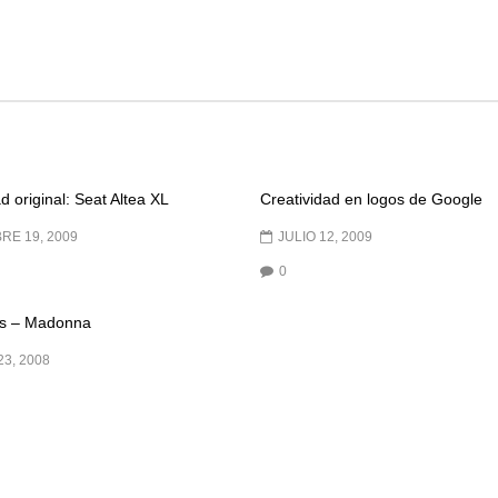
d original: Seat Altea XL
Creatividad en logos de Google
RE 19, 2009
JULIO 12, 2009
0
es – Madonna
23, 2008