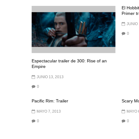
El Hobbi
Primer tr
JUNIO 
0
Espectacular trailer de 300: Rise of an
Empire
JUNIO 13, 2013
0
Pacific Rim: Trailer
Scary Mov
MAYO 7, 2013
MAYO 6
0
0