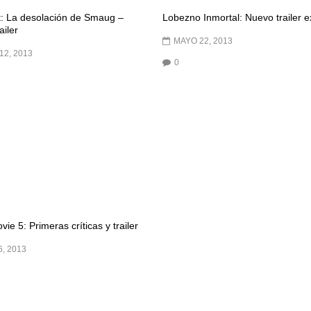
t: La desolación de Smaug –
Lobezno Inmortal: Nuevo trailer e
ailer
MAYO 22, 2013
12, 2013
0
ie 5: Primeras críticas y trailer
, 2013