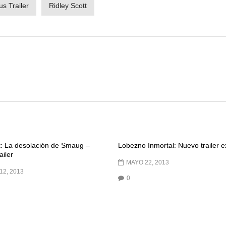
s Trailer
Ridley Scott
t: La desolación de Smaug –
Lobezno Inmortal: Nuevo trailer e
ailer
MAYO 22, 2013
12, 2013
0