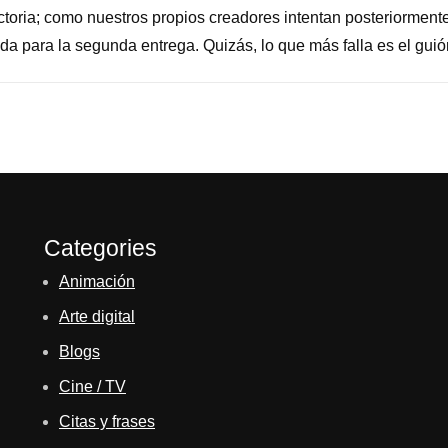
oria; como nuestros propios creadores intentan posteriormente d
da para la segunda entrega. Quizás, lo que más falla es el guión
Categories
Animación
Arte digital
Blogs
Cine / TV
Citas y frases