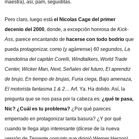
maestra), así, pam, seguiditas.
Pero claro, luego está
el Nicolas Cage del primer
decenio del 2000
, donde, a excepción honrosa de
Kick-
Ass
, parece encantando de
hacerse con todo bodrio
que
pueda protagonizar, como (y agárrense)
60 segundos, La
mandolina del capitán Corelli, Windtalkers, World Trade
Center, Wicker Man, Next, Señales del futuro, El aprendiz
de brujo, En tiempo de brujas, Furia ciega, Bajo amenaza,
El motorista fantasma 1 & 2
… Arf. Ya. Ha dolido. Así, la
pregunta que se nos pasa por la cabeza es:
¿qué te pasa,
Nic? ¿Cuál es tu problema?
¿Por qué pareces
emperrado en protagonizar tanta basura? ¿Y por qué
cuando te llega algo interesante (dícese de la nueva
versión de
Teniente corrupto
que dirigió Werner Herzog)