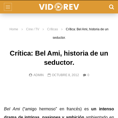
Home
Cine / TV
Críticas
Crítica: Bel Ami, historia de un
seductor.
Crítica: Bel Ami, historia de un
seductor.
ADMIN
OCTUBRE 8, 2012
0
Bel Ami
(“amigo hermoso” en francés) es
un intenso
drama de intrigas, pasiones y ambición
ambientado en