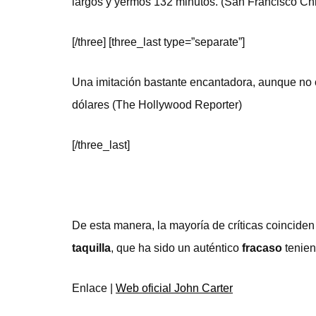
largos y yermos 132 minutos. (San Francisco Chr
[/three] [three_last type=”separate”]
Una imitación bastante encantadora, aunque no c
dólares (The Hollywood Reporter)
[/three_last]
De esta manera, la mayoría de críticas coinciden
taquilla
, que ha sido un auténtico
fracaso
tenien
Enlace |
Web oficial John Carter