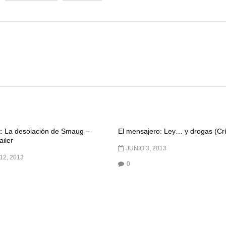
t: La desolación de Smaug –
El mensajero: Ley… y drogas (Crí
ailer
JUNIO 3, 2013
12, 2013
0