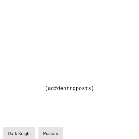
[ad#dentroposts]
Dark Knight
Posters