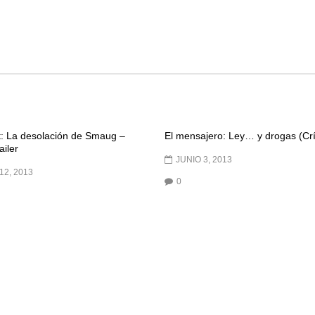
t: La desolación de Smaug –
El mensajero: Ley… y drogas (Crí
ailer
JUNIO 3, 2013
12, 2013
0