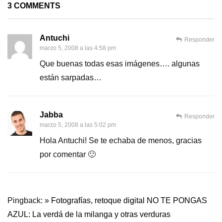
3 COMMENTS
Antuchi
Responder
marzo 5, 2008 a las 4:58 pm
Que buenas todas esas imágenes…. algunas
están sarpadas…
Jabba
Responder
marzo 5, 2008 a las 5:02 pm
Hola Antuchi! Se te echaba de menos, gracias
por comentar 🙂
Pingback:
» Fotografías, retoque digital NO TE PONGAS
AZUL: La verdá de la milanga y otras verduras