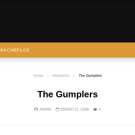
ARA CINÉFILOS
Home
Animación
The Gumplers
The Gumplers
ADMIN
ENERO 21, 2008
0