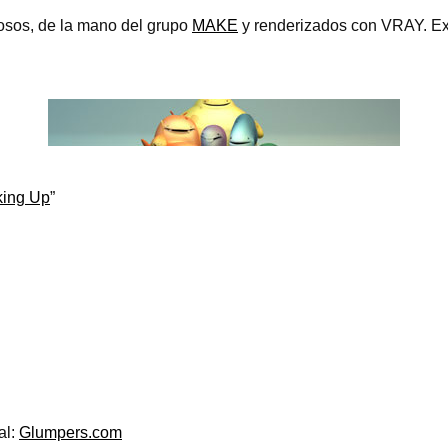
osos, de la mano del grupo
MAKE
y renderizados con VRAY. Exc
king Up
”
al:
Glumpers.com